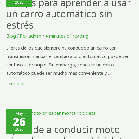
10 tips para aprender a usar
2023
un carro automático sin
estrés
Blog
/ Por
admin
/
4 minutes of reading
Si eres de los que siempre ha conducido un carro con
transmisión manual, el cambio a uno automático puede ser
confuso al principio. Sin embargo, conducir un carro
automático puede ser mucho más conveniente y …
Leer más»
May
26
Aprende a conducir moto
2023