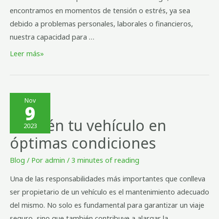
encontramos en momentos de tensión o estrés, ya sea
debido a problemas personales, laborales o financieros,
nuestra capacidad para …
Leer más»
Nov
9
Mantén tu vehículo en
2023
óptimas condiciones
Blog
/ Por
admin
/
3 minutes of reading
Una de las responsabilidades más importantes que conlleva
ser propietario de un vehículo es el mantenimiento adecuado
del mismo. No solo es fundamental para garantizar un viaje
seguro, sino que también contribuye a alargar la …