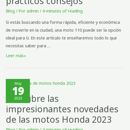
prácticos consejos
Blog
/ Por
admin
/
4 minutes of reading
Si estás buscando una forma rápida, eficiente y económica
de moverte en la ciudad, una moto 110 puede ser la opción
ideal para ti. En este artículo te enseñaremos todo lo que
necesitas saber para …
Leer más»
May
19
Descubre las
2023
impresionantes novedades
de las motos Honda 2023
Blog
/ Por
admin
/
4 minutes of reading