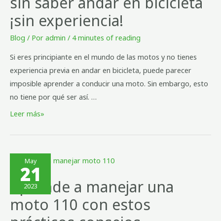
sin saber andar en bicicleta
¡sin experiencia!
Blog
/ Por
admin
/
4 minutes of reading
Si eres principiante en el mundo de las motos y no tienes
experiencia previa en andar en bicicleta, puede parecer
imposible aprender a conducir una moto. Sin embargo, esto
no tiene por qué ser así. …
Leer más»
May
21
Aprende a manejar una
2023
moto 110 con estos