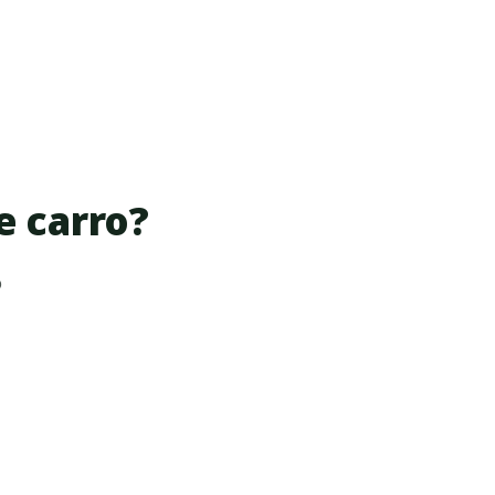
e carro?
o