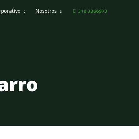
rporativo
Nosotros
318 3366973
arro