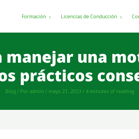
Formación
Licencias de Conducción
Co
 manejar una mo
os prácticos cons
Blog
/ Por
admin
/
mayo 21, 2023
/
4 minutes of reading