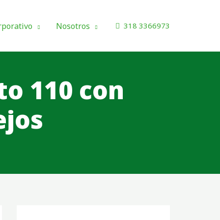
rporativo
Nosotros
318 3366973
to 110 con
ejos