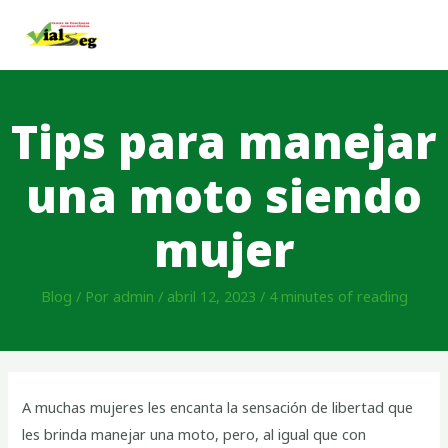
Tips para manejar
una moto siendo
mujer
Blog
/ Por
admin
/
abril 12, 2023
/
4 minutes of reading
A muchas mujeres les encanta la sensación de libertad que
les brinda manejar una moto, pero, al igual que con