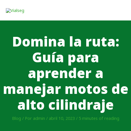
Domina la ruta:
Guía para
aprender a
manejar motos de
alto cilindraje
Blog
/ Por
admin
/
abril 10, 2023
/
5 minutes of reading