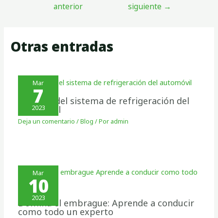
anterior
siguiente
→
Otras entradas
Mar
7
Cuidado del sistema de refrigeración del
automóvil
2023
Deja un comentario
/
Blog
/ Por
admin
Mar
10
2023
Domina el embrague: Aprende a conducir
como todo un experto