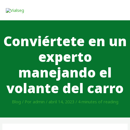
Conviértete en un
experto
manejando el
volante del carro
Blog
/ Por
admin
/
abril 14, 2023
/
4 minutes of reading