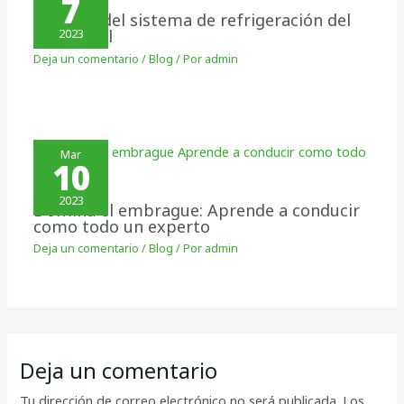
7
Cuidado del sistema de refrigeración del
automóvil
2023
Deja un comentario
/
Blog
/ Por
admin
Mar
10
2023
Domina el embrague: Aprende a conducir
como todo un experto
Deja un comentario
/
Blog
/ Por
admin
Deja un comentario
Tu dirección de correo electrónico no será publicada.
Los