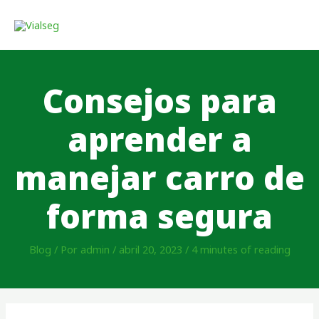
Consejos para
aprender a
manejar carro de
forma segura
Blog
/ Por
admin
/
abril 20, 2023
/
4 minutes of reading