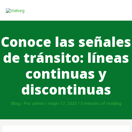
Conoce las señales
de tránsito: líneas
continuas y
discontinuas
Blog
/ Por
admin
/
mayo 17, 2023
/
3 minutes of reading