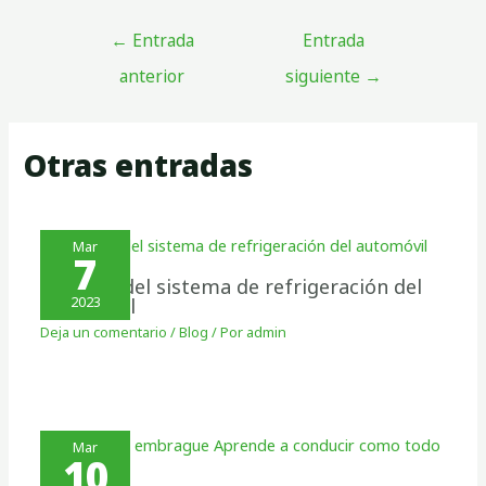
←
Entrada
Entrada
anterior
siguiente
→
Otras entradas
Mar
7
Cuidado del sistema de refrigeración del
automóvil
2023
Deja un comentario
/
Blog
/ Por
admin
Mar
10