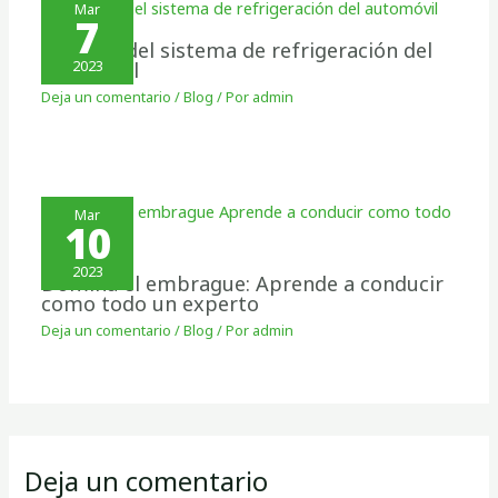
Mar
7
Cuidado del sistema de refrigeración del
automóvil
2023
Deja un comentario
/
Blog
/ Por
admin
Mar
10
2023
Domina el embrague: Aprende a conducir
como todo un experto
Deja un comentario
/
Blog
/ Por
admin
Deja un comentario