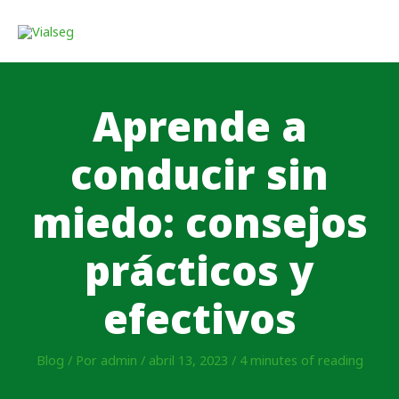
Aprende a
conducir sin
miedo: consejos
prácticos y
efectivos
Blog
/ Por
admin
/
abril 13, 2023
/
4 minutes of reading